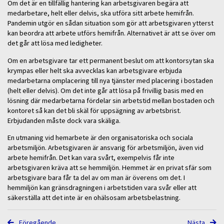
Om det är en tillfällig hantering kan arbetsgivaren begära att
medarbetare, helt eller delvis, ska utföra sitt arbete hemifrån.
Pandemin utgör en sådan situation som gör att arbetsgivaren ytterst
kan beordra att arbete utförs hemifrån. Alternativet är att se över om
det går att lösa med ledigheter.
Om en arbetsgivare tar ett permanent beslut om att kontorsytan ska
krympas eller helt ska avvecklas kan arbetsgivare erbjuda
medarbetarna omplacering till nya tjänster med placering i bostaden
(helt eller delvis). Om det inte går att lösa på frivillig basis med en
lösning där medarbetarna fördelar sin arbetstid mellan bostaden och
kontoret så kan det bli skäl för uppsägning av arbetsbrist.
Erbjudanden måste dock vara skäliga.
En utmaning vid hemarbete är den organisatoriska och sociala
arbetsmiljön. Arbetsgivaren är ansvarig för arbetsmiljön, även vid
arbete hemifrån. Det kan vara svårt, exempelvis får inte
arbetsgivaren kräva att se hemmiljön. Hemmet är en privat sfär som
arbetsgivare bara får ta del av om man är överens om det. I
hemmiljön kan gränsdragningen i arbetstiden vara svår eller att
säkerställa att det inte är en ohälsosam arbetsbelastning.
Föregående
Nästa