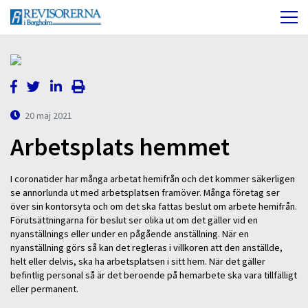
20 maj 2021
Arbetsplats hemmet
I coronatider har många arbetat hemifrån och det kommer säkerligen
se annorlunda ut med arbetsplatsen framöver. Många företag ser
över sin kontorsyta och om det ska fattas beslut om arbete hemifrån.
Förutsättningarna för beslut ser olika ut om det gäller vid en
nyanställnings eller under en pågående anställning. När en
nyanställning görs så kan det regleras i villkoren att den anställde,
helt eller delvis, ska ha arbetsplatsen i sitt hem. När det gäller
befintlig personal så är det beroende på hemarbete ska vara tillfälligt
eller permanent.