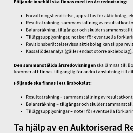
Följande innehåll ska finnas med i en årsredovisning:
Förvaltningsberättelse, upprättas för aktiebolag, ek
Resultaträkning, sammanställning av resultatkonto 
Balansräkning, tillgångar och skulder sammanställt
Tilläggsupplysningar, notiser för eventuella förklar
Revisionsberättelse(vissa aktiebolag kan slippa revi
Kassaflödesanalys (gäller endast större aktiebolag), 
Den sammanställda årsredovisningen
ska lämnas till B
kommer att finnas tillgänglig för andra i anslutning till di
Följande ska finnas i ett årsbokslut:
Resultaträkning – sammanställning av resultatkonto
Balansräkning – tillgångar och skulder sammanställ
Tilläggsupplysningar – noter för eventuella förklari
Ta hjälp av en Auktoriserad 