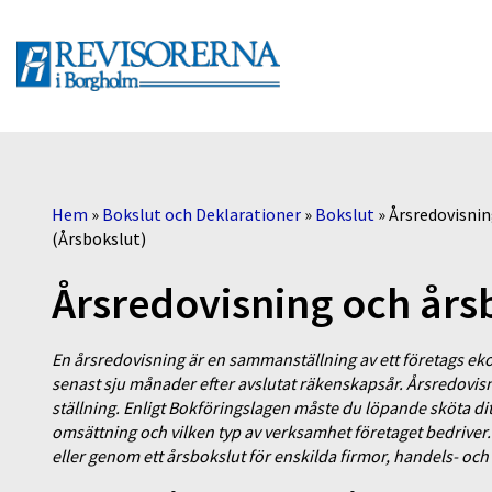
Hem
»
Bokslut och Deklarationer
»
Bokslut
»
Årsredovisni
(Årsbokslut)
Årsredovisning och års
En årsredovisning är en sammanställning av ett företags eko
senast sju månader efter avslutat räkenskapsår. Årsredovisni
ställning. Enligt Bokföringslagen måste du löpande sköta dit
omsättning och vilken typ av verksamhet företaget bedriver
eller genom ett årsbokslut för enskilda firmor, handels- o