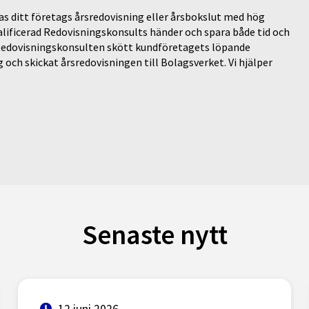
s ditt företags årsredovisning eller årsbokslut med hög
valificerad Redovisningskonsults händer och spara både tid och
 Redovisningskonsulten skött kundföretagets löpande
 och skickat årsredovisningen till Bolagsverket. Vi hjälper
Senaste nytt
12 juni 2026