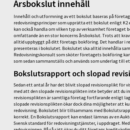
Årsbokslut innehåll
Innehåll och utformning av ett bokslut baseras på företag
redovisningsprinciper som upprätta ett bokslut enligt K2 e
kan också handla om vilken typ av verksamhet företaget be
omfattande än en stor koncerns årsbokslut. Trots att krave
alltid uppbyggt på ditt företags bokföring. Det handlar i
presenteras i bokslutet. Bokslutet ska alltid innehålla sa
Redovisningskonsult som sköter företagets bokföring kan 
som sedan sammanställs och används som underlag till et
Bokslutsrapport och slopad revis
Sedan ett antal år har det blivit slopad revisionsplikt för v
med att den slopade revisionsplikten inte betyder att du i
revisionsplikten är samtliga företag fortfarande enligt l
slopade revisionsplikten ökar dock dina möjligheter att k
redovisning. Bokslutet blir tillsammans med Bokslutsrappo
korrekt. En Bokslutsrapport kan endast lämnas av en Aukt
Svensk standard för redovisningstjänster, i uppdraget. Med 
redovisningen. På så sätt ökar du ditt företags kreditvär