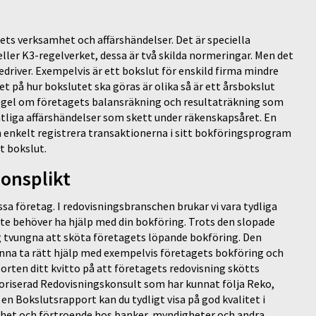
ets verksamhet och affärshändelser. Det är speciella
ller K3-regelverket, dessa är två skilda normeringar. Men det
driver. Exempelvis är ett bokslut för enskild firma mindre
t på hur bokslutet ska göras är olika så är ett årsbokslut
 regel om företagets balansräkning och resultaträkning som
mtliga affärshändelser som skett under räkenskapsåret. En
enkelt registrera transaktionerna i sitt bokföringsprogram
t bokslut.
ionsplikt
issa företag. I redovisningsbranschen brukar vi vara tydliga
nte behöver ha hjälp med din bokföring. Trots den slopade
ag tvungna att sköta företagets löpande bokföring. Den
unna ta rätt hjälp med exempelvis företagets bokföring och
rten ditt kvitto på att företagets redovisning skötts
oriserad Redovisningskonsult som har kunnat följa Reko,
en Bokslutsrapport kan du tydligt visa på god kvalitet i
dighet och förtroende hos banker, myndigheter och andra