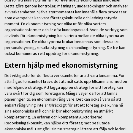
Detta görs genom kontroller, mätningar, undersökningar och analyser
av verksamheten. Själva styrmomentet kan innehålla flera processer
som exempelvis kan vara företagskulturella och ledningsstyrda
moment. En ekonomistyrning ser olika ut för olika sorters
organisationsformer och är ofta kundanpassad. Även de verktyg som
används för ekonomistyrning kan variera mellan de olika typerna av
organisationer. De olika typerna brukar benämnas som dessa tre:
personalstyrning, resultatstyrning och handlingsstyrning. De tre kan
också kombineras i ett uppdrag för ekonomistyrning.
Extern hjälp med ekonomistyrning
Det viktigaste för de flesta verksamheter är att vara lönsamma. För
att nå god lönsamhet krävs det att mål sätts upp tillsammans med en
medföljande strategi. Att lägga upp en strategi för sitt företag kan
vara svårt för dig som företagare. Många väljer därför att lämna
planeringen till en ekonomisk rådgivare. Det kan också vara så att
enbart rådgivning inte är tillräckligt för att ett företag ska kunna nå
sina ekonomiska mål och här blir ekonomistyrning en utmärkt
komplettering. En erfaren och kompetent Auktoriserad
Redovisningskonsult, kan hjälpa ditt företag mot beslutade
ekonomiska mål. Det gör i sin tur strategin lättare att följa och leder i