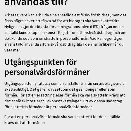
användas till?
Arbetsgivare kan erbjuda sina anställda ett friskvårdsbidrag, men det
finns några saker att tänka på för att bidraget ska vara skattefritt.
Nyligen avgjorde Högsta förvaltningsdomstolen (HFD) frågan om en
anställd kunde köpa en konsertbiljett för sitt friskvårdsbidrag och om
det kunde ses som en skattefri personalförmån. Vad kan egentligen
en anställd använda sitt friskvårdsbidrag till? I den här artikeln får du
veta mer.
Utgångspunkten för
personalvårdsförmåner
Utgångspunkten är att allt som en anställd får från sin arbetsgivare är
skattepliktigt. Det gäller oavsett om det ges i pengar eller som
förmån. För att en ersättning eller förmån ska vara skattefri krävs att
det är särskilt reglerat i inkomstskattelagen. Ett av dessa undantag
för skattefria förmåner är personalvårdsförmåner.
För att en personalvårdsförmån ska vara skattefri för de anställda
krävs det att förmånen