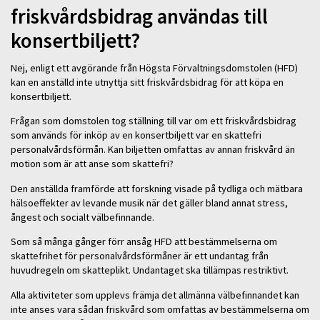
friskvårdsbidrag användas till
konsertbiljett?
Nej, enligt ett avgörande från Högsta Förvaltningsdomstolen (HFD)
kan en anställd inte utnyttja sitt friskvårdsbidrag för att köpa en
konsertbiljett.
Frågan som domstolen tog ställning till var om ett friskvårdsbidrag
som används för inköp av en konsertbiljett var en skattefri
personalvårdsförmån. Kan biljetten omfattas av annan friskvård än
motion som är att anse som skattefri?
Den anställda framförde att forskning visade på tydliga och mätbara
hälsoeffekter av levande musik när det gäller bland annat stress,
ångest och socialt välbefinnande.
Som så många gånger förr ansåg HFD att bestämmelserna om
skattefrihet för personalvårdsförmåner är ett undantag från
huvudregeln om skatteplikt. Undantaget ska tillämpas restriktivt.
Alla aktiviteter som upplevs främja det allmänna välbefinnandet kan
inte anses vara sådan friskvård som omfattas av bestämmelserna om