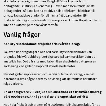
skattefrihet ansåg domstolen. Enligt HFD bör kostnader för
deltagande i kulturella evenemang – även med beaktande av att
deltagandet i sådana kan ha positiva hälsoeffekter – hänföras till
privata levnadskostnader för allmänna fritidsaktiviteter. Ett
friskvårdsbidrag som används för inköp av en konsertbiljett är därför
inte en skattefri personalvårdsförmån.
Vanlig
frågor
Kan styrelseledamot erbjudas friskvårdsbidrag?
Ja, även uppdragstagare och ordinarie styrelseledamöter kan
erbjudas friskvårdsbidrag. Det ska vara på samma villkor som de
anställda har. Det går inte med bibehållen skattefrihet att göra en
särlösning vad gäller belopp till styrelseledamöter.
När det gäller suppleanter, och särskilt i fåmansföretag, kan det
däremot krävas någon form av bevisning att de faktiskt har utfört
något arbete.
En arbetsgivare vill erbjuda sin anställda ett friskvårdsbidrag
på 6 000 kronor. Är någon del av bidraget skattefritt?
Nej, hela friskvårdsbidraget på 6 000 kronor blir skattepliktigt för de