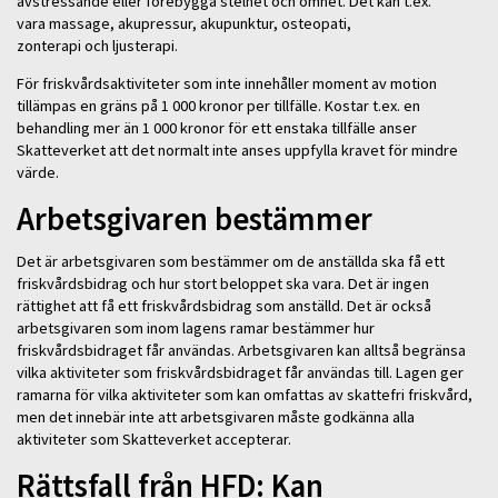
avstressande eller förebygga stelhet och ömhet. Det kan t.ex.
vara massage, akupressur, akupunktur, osteopati,
zonterapi och ljusterapi.
För friskvårdsaktiviteter som inte innehåller moment av motion
tillämpas en gräns på 1 000 kronor per tillfälle. Kostar t.ex. en
behandling mer än 1 000 kronor för ett enstaka tillfälle anser
Skatteverket att det normalt inte anses uppfylla kravet för mindre
värde.
Arbetsgivaren bestämmer
Det är arbetsgivaren som bestämmer om de anställda ska få ett
friskvårdsbidrag och hur stort beloppet ska vara. Det är ingen
rättighet att få ett friskvårdsbidrag som anställd. Det är också
arbetsgivaren som inom lagens ramar bestämmer hur
friskvårdsbidraget får användas. Arbetsgivaren kan alltså begränsa
vilka aktiviteter som friskvårdsbidraget får användas till. Lagen ger
ramarna för vilka aktiviteter som kan omfattas av skattefri friskvård,
men det innebär inte att arbetsgivaren måste godkänna alla
aktiviteter som Skatteverket accepterar.
Rättsfall från HFD: Kan