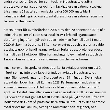
andra branscher. De parter som tecknat industriavtalet (åtta
arbetsgivarorganisationer och fem fackliga organisationer) tecknar
tillsammans 57 avtal som omfattar cirka 500 000 anställda. I
Industriavtalet ingår också ett antal branschorganisationer som inte
tecknar kollektivavtal.
Startskottet för avtalsrörelsen 2020 blev den 20 december 2019, när
industrins parter växlade sina avtalskrav. Förhandlingarna satte
därefter igång efter nyår och sedan hade man fram till den 31 mars
2020 att komma överens. Så kom coronaviruset och partnerna valde
att skjuta upp förhandlingarna. Avtalen förlängdes, prolongerades,
fram till den 31 oktober. Efter förhandlingar blev märket satt och den
1 november var parterna var överens om de nya villkoren.
Innan coronomin spekulerades det i korta avtalsperioder om ett år,
något som nu inte blev fallet för industriavtalet. Industriavtalet
innehåller löneökningar om 5 procent över 29 månader. Det innebär
att avtalen löper fram till 31 mars 2023. Parterna inom industrin har
kommit överens om att det inte ska bli någon retroaktivitet från 1
april i år. Avtalet innehåller även en ökad avsättning till flexpension om
0,4 procent. vilket ger ett totalt avtalsvärde på 5,4 procent. Efter att
Industriavtalet kom på plats har flera avtal slutits. Ett av dessa större
avtal är det mellan SKR, Sveriges Kommuner och Regioner, och