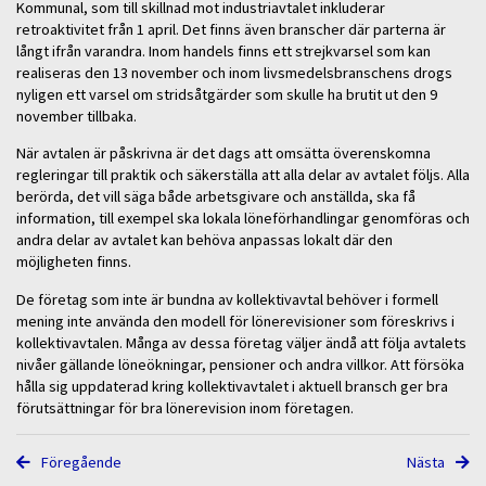
Kommunal, som till skillnad mot industriavtalet inkluderar
retroaktivitet från 1 april. Det finns även branscher där parterna är
långt ifrån varandra. Inom handels finns ett strejkvarsel som kan
realiseras den 13 november och inom livsmedelsbranschens drogs
nyligen ett varsel om stridsåtgärder som skulle ha brutit ut den 9
november tillbaka.
När avtalen är påskrivna är det dags att omsätta överenskomna
regleringar till praktik och säkerställa att alla delar av avtalet följs. Alla
berörda, det vill säga både arbetsgivare och anställda, ska få
information, till exempel ska lokala löneförhandlingar genomföras och
andra delar av avtalet kan behöva anpassas lokalt där den
möjligheten finns.
De företag som inte är bundna av kollektivavtal behöver i formell
mening inte använda den modell för lönerevisioner som föreskrivs i
kollektivavtalen. Många av dessa företag väljer ändå att följa avtalets
nivåer gällande löneökningar, pensioner och andra villkor. Att försöka
hålla sig uppdaterad kring kollektivavtalet i aktuell bransch ger bra
förutsättningar för bra lönerevision inom företagen.
Föregående
Nästa