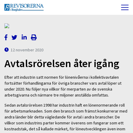
12 november 2020
Avtalsrörelsen åter igång
Efter att industrin satt normen för lönenivåerna i kollektivavtalen
fortsätter förhandlingarna för övriga branscher vars avtal löper ut
under 2020. Nu följer nya villkor för merparten av de svenska
arbetsgivarna och närmare tre miljoner anställda omfattas.
Sedan avtalsrörelsen 1998 har industrin haft en lönenormerande roll
för arbetsmarknaden. Som den bransch som främst konkurrerar med
andra länder blir detta vägledande för avtal i andra branscher. De
villkor som industrins parter kommer överens om fungerar som ett
kostnadstak, det så kallade märket, för löneutvecklingen även inom