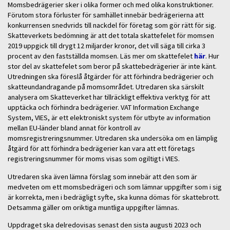
Momsbedrägerier sker i olika former och med olika konstruktioner.
Förutom stora förluster för samhället innebär bedrägerierna att
konkurrensen snedvrids till nackdel för företag som gör rätt för sig.
Skatteverkets bedömning är att det totala skattefelet för momsen
2019 uppgick till drygt 12 miljarder kronor, det vill säga till cirka 3
procent av den fastställda momsen. Läs mer om skattefelet
här
. Hur
stor del av skattefelet som beror på skattebedrägerier är inte känt.
Utredningen ska föreslå åtgärder för att förhindra bedrägerier och
skatteundandragande på momsområdet. Utredaren ska särskilt
analysera om Skatteverket har tillräckligt effektiva verktyg för att
upptäcka och förhindra bedrägerier. VAT Information Exchange
System, VIES, är ett elektroniskt system för utbyte av information
mellan EU-länder bland annat för kontroll av
momsregistreringsnummer. Utredaren ska undersöka om en lämplig
åtgärd för att förhindra bedrägerier kan vara att ett företags
registreringsnummer för moms visas som ogiltigt i VIES.
Utredaren ska även lämna förslag som innebär att den som är
medveten om ett momsbedrägeri och som lämnar uppgifter som i sig
är korrekta, men i bedrägligt syfte, ska kunna dömas för skattebrott.
Detsamma gäller om oriktiga muntliga uppgifter lämnas.
Uppdraget ska delredovisas senast den sista augusti 2023 och