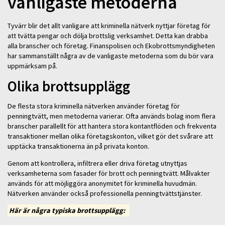
vanligaste metoderna
Tyvärr blir det allt vanligare att kriminella nätverk nyttjar företag för
att tvätta pengar och dölja brottslig verksamhet. Detta kan drabba
alla branscher och företag. Finanspolisen och Ekobrottsmyndigheten
har sammanställt några av de vanligaste metoderna som du bör vara
uppmärksam på.
Olika brottsupplägg
De flesta stora kriminella nätverken använder företag för
penningtvätt, men metoderna varierar. Ofta används bolag inom flera
branscher parallellt för att hantera stora kontantflöden och frekventa
transaktioner mellan olika företagskonton, vilket gör det svårare att
upptäcka transaktionerna än på privata konton.
Genom att kontrollera, infiltrera eller driva företag utnyttjas
verksamheterna som fasader för brott och penningtvätt. Målvakter
används för att möjliggöra anonymitet för kriminella huvudmän.
Nätverken använder också professionella penningtvättstjänster.
Här är några typiska brottsupplägg: