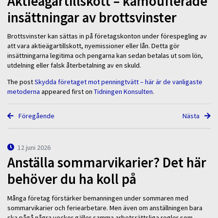
Aktieägartillskott – kamouflerade
insättningar av brottsvinster
Brottsvinster kan sättas in på företagskonton under förespegling av
att vara aktieägartillskott, nyemissioner eller lån. Detta gör
insättningarna legitima och pengarna kan sedan betalas ut som lön,
utdelning eller falsk återbetalning av en skuld.
The post
Skydda företaget mot penningtvätt – här är de vanligaste
metoderna
appeared first on
Tidningen Konsulten
.
Föregående
Nästa
12 juni 2026
Anställa sommarvikarier? Det här
behöver du ha koll på
Många företag förstärker bemanningen under sommaren med
sommarvikarier och feriearbetare. Men även om anställningen bara
ska pågå några veckor gäller samma arbetsrättsliga regler som …