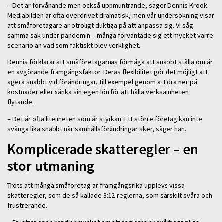
– Det är förvånande men också uppmuntrande, säger Dennis Krook.
Mediabilden är ofta överdrivet dramatisk, men vår undersökning visar
att småföretagare är otroligt duktiga på att anpassa sig. Vi såg
samma sak under pandemin – många förväntade sig ett mycket värre
scenario än vad som faktiskt blev verklighet.
Dennis förklarar att småföretagarnas förmåga att snabbt ställa om är
en avgörande framgångsfaktor. Deras flexibilitet gör det möjligt att
agera snabbt vid förändringar, till exempel genom att dra ner på
kostnader eller sänka sin egen lön för att hålla verksamheten
flytande.
– Det är ofta litenheten som är styrkan. Ett större företag kan inte
svänga lika snabbt när samhällsförändringar sker, säger han.
Komplicerade skatteregler – en
stor utmaning
Trots att många småföretag är framgångsrika upplevs vissa
skatteregler, som de så kallade 3:12-reglerna, som särskilt svåra och
frustrerande.