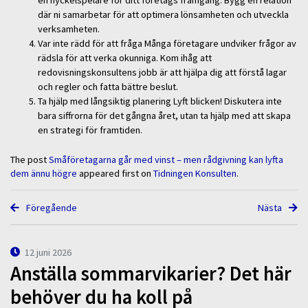
en nyckelspelare för ditt företags framgång. Bygg en relation
där ni samarbetar för att optimera lönsamheten och utveckla
verksamheten.
Var inte rädd för att fråga Många företagare undviker frågor av
rädsla för att verka okunniga. Kom ihåg att
redovisningskonsultens jobb är att hjälpa dig att förstå lagar
och regler och fatta bättre beslut.
Ta hjälp med långsiktig planering Lyft blicken! Diskutera inte
bara siffrorna för det gångna året, utan ta hjälp med att skapa
en strategi för framtiden.
The post
Småföretagarna går med vinst – men rådgivning kan lyfta
dem ännu högre
appeared first on
Tidningen Konsulten
.
Föregående
Nästa
12 juni 2026
Anställa sommarvikarier? Det här
behöver du ha koll på