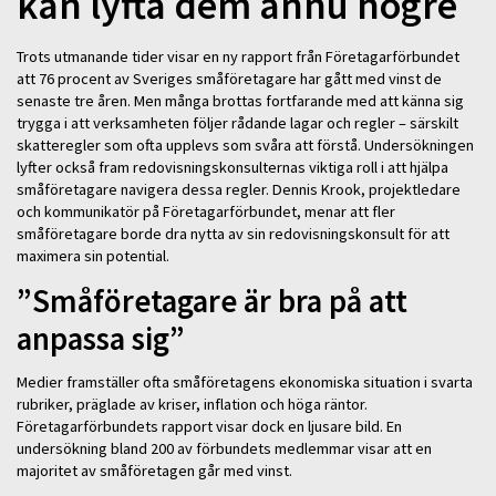
kan lyfta dem ännu högre
Trots utmanande tider visar en ny rapport från Företagarförbundet
att 76 procent av Sveriges småföretagare har gått med vinst de
senaste tre åren. Men många brottas fortfarande med att känna sig
trygga i att verksamheten följer rådande lagar och regler – särskilt
skatteregler som ofta upplevs som svåra att förstå. Undersökningen
lyfter också fram redovisningskonsulternas viktiga roll i att hjälpa
småföretagare navigera dessa regler. Dennis Krook, projektledare
och kommunikatör på Företagarförbundet, menar att fler
småföretagare borde dra nytta av sin redovisningskonsult för att
maximera sin potential.
”Småföretagare är bra på att
anpassa sig”
Medier framställer ofta småföretagens ekonomiska situation i svarta
rubriker, präglade av kriser, inflation och höga räntor.
Företagarförbundets rapport visar dock en ljusare bild. En
undersökning bland 200 av förbundets medlemmar visar att en
majoritet av småföretagen går med vinst.