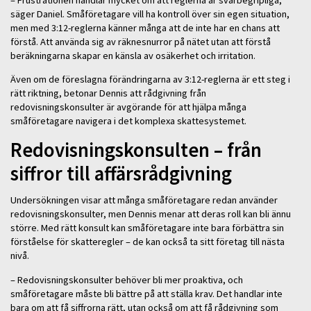
– Frustrationen handlar mycket om att reglerna är svårbegripliga,
säger Daniel. Småföretagare vill ha kontroll över sin egen situation,
men med 3:12-reglerna känner många att de inte har en chans att
förstå. Att använda sig av räknesnurror på nätet utan att förstå
beräkningarna skapar en känsla av osäkerhet och irritation.
Även om de föreslagna förändringarna av 3:12-reglerna är ett steg i
rätt riktning, betonar Dennis att rådgivning från
redovisningskonsulter är avgörande för att hjälpa många
småföretagare navigera i det komplexa skattesystemet.
Redovisningskonsulten – från
siffror till affärsrådgivning
Undersökningen visar att många småföretagare redan använder
redovisningskonsulter, men Dennis menar att deras roll kan bli ännu
större. Med rätt konsult kan småföretagare inte bara förbättra sin
förståelse för skatteregler – de kan också ta sitt företag till nästa
nivå.
– Redovisningskonsulter behöver bli mer proaktiva, och
småföretagare måste bli bättre på att ställa krav. Det handlar inte
bara om att få siffrorna rätt, utan också om att få rådgivning som