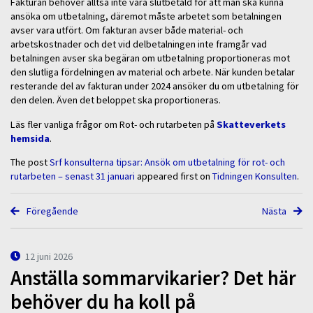
Fakturan behöver alltså inte vara slutbetald för att man ska kunna
ansöka om utbetalning, däremot måste arbetet som betalningen
avser vara utfört. Om fakturan avser både material- och
arbetskostnader och det vid delbetalningen inte framgår vad
betalningen avser ska begäran om utbetalning proportioneras mot
den slutliga fördelningen av material och arbete. När kunden betalar
resterande del av fakturan under 2024 ansöker du om utbetalning för
den delen. Även det beloppet ska proportioneras.
Läs fler vanliga frågor om Rot- och rutarbeten på
Skatteverkets
hemsida
.
The post
Srf konsulterna tipsar: Ansök om utbetalning för rot- och
rutarbeten – senast 31 januari
appeared first on
Tidningen Konsulten
.
Föregående
Nästa
12 juni 2026
Anställa sommarvikarier? Det här
behöver du ha koll på