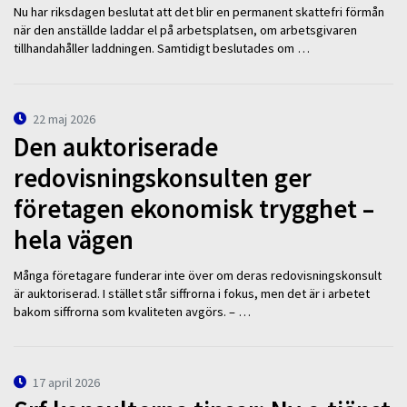
Nu har riksdagen beslutat att det blir en permanent skattefri förmån
när den anställde laddar el på arbetsplatsen, om arbetsgivaren
tillhandahåller laddningen. Samtidigt beslutades om …
22 maj 2026
Den auktoriserade
redovisningskonsulten ger
företagen ekonomisk trygghet –
hela vägen
Många företagare funderar inte över om deras redovisningskonsult
är auktoriserad. I stället står siffrorna i fokus, men det är i arbetet
bakom siffrorna som kvaliteten avgörs. – …
17 april 2026