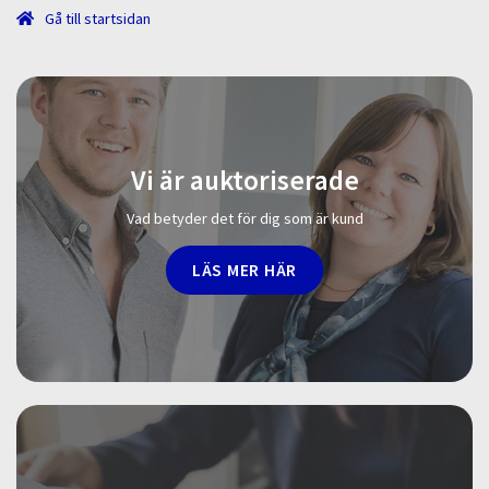
Gå till startsidan
Vi är auktoriserade
Vad betyder det för dig som är kund
LÄS MER HÄR