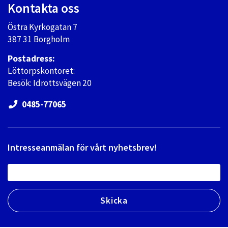
Kontakta oss
Östra Kyrkogatan 7
387 31 Borgholm
Postadress:
Löttorpskontoret:
Besök: Idrottsvägen 20
0485-77065
Intresseanmälan för vårt nyhetsbrev!