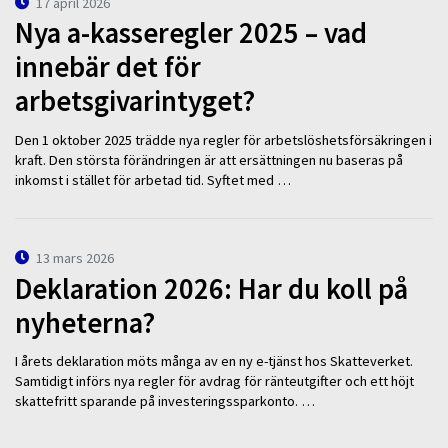
17 april 2026
Nya a-kasseregler 2025 – vad
innebär det för
arbetsgivarintyget?
Den 1 oktober 2025 trädde nya regler för arbetslöshetsförsäkringen i
kraft. Den största förändringen är att ersättningen nu baseras på
inkomst i stället för arbetad tid. Syftet med …
13 mars 2026
Deklaration 2026: Har du koll på
nyheterna?
I årets deklaration möts många av en ny e-tjänst hos Skatteverket.
Samtidigt införs nya regler för avdrag för ränteutgifter och ett höjt
skattefritt sparande på investeringssparkonto. …