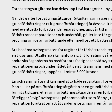
Förbättringsutgifterna kan delas upp i två kategorier – ny
När det gäller förbättringsåtgärder (utgifter) som avser n
grundförbättringar (s.k. grundförbättringar) är dessa allt
med eventuella förbättrande reparationer, uppgår till mins
förbättrande reparationer och underhåll, gäller inte för g
prövning om de är förbättrande eller medfört ett bättre s
Att bedöma avdragsrätten för utgifter för förbättrande repa
en tidsgräns. Utgifterna ska hänföra sig till försäljningså
andra ska åtgärderna ha medfört att fastigheten vid avyttrin
reparationerna och underhållet årligen tillsammans med ev
grundförbättringar, uppgår till minst 5 000 kronor.
En och samma åtgärd kan innefatta både reparation, för vi
Man skiljer på om förbättringsåtgärden är en grundförbättr
funnits tidigare, eller om förbättringsåtgärden är en förb
föreligger ”evig” avdragsrätt på samma sätt som för ny-,
reparation förutsätter att åtgärden gjorts inom fem år fö