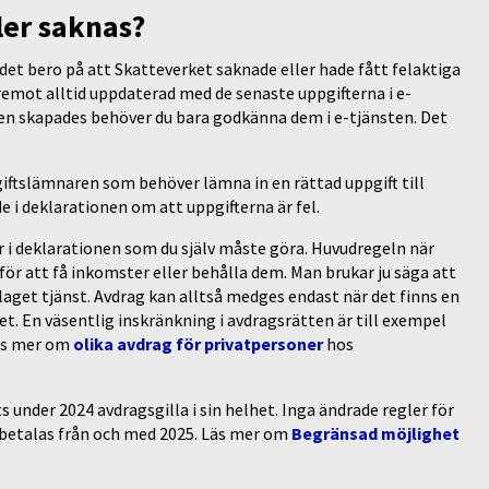
ler saknas?
 det bero på att Skatteverket saknade eller hade fått felaktiga
remot alltid uppdaterad med de senaste uppgifterna i e-
nen skapades behöver du bara godkänna dem i e-tjänsten. Det
giftslämnaren som behöver lämna in en rättad uppgift till
 i deklarationen om att uppgifterna är fel.
r i deklarationen som du själv måste göra. Huvudregeln när
t för att få inkomster eller behålla dem. Man brukar ju säga att
laget tjänst. Avdrag kan alltså medges endast när det finns en
. En väsentlig inskränkning i avdragsrätten är till exempel
Läs mer om
olika avdrag för privatpersoner
hos
s under 2024 avdragsgilla i sin helhet. Inga ändrade regler för
 betalas från och med 2025. Läs mer om
Begränsad möjlighet