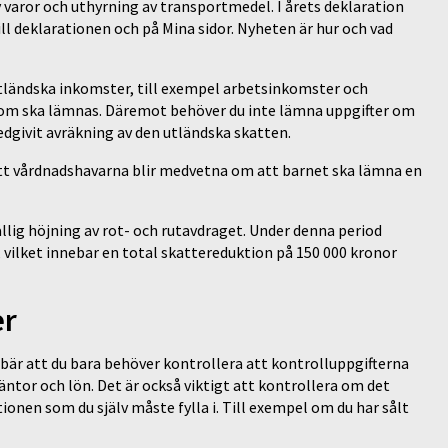
v varor och uthyrning av transportmedel. I årets deklaration
ll deklarationen och på Mina sidor. Nyheten är hur och vad
utländska inkomster, till exempel arbetsinkomster och
 som ska lämnas. Däremot behöver du inte lämna uppgifter om
edgivit avräkning av den utländska skatten.
att vårdnadshavarna blir medvetna om att barnet ska lämna en
fällig höjning av rot- och rutavdraget. Under denna period
g, vilket innebar en total skattereduktion på 150 000 kronor
er
nebär att du bara behöver kontrollera att kontrolluppgifterna
tor och lön. Det är också viktigt att kontrollera om det
tionen som du själv måste fylla i. Till exempel om du har sålt