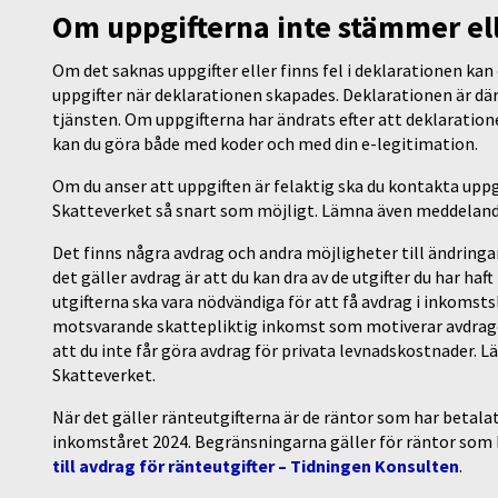
Om uppgifterna inte stämmer el
Om det saknas uppgifter eller finns fel i deklarationen kan
uppgifter när deklarationen skapades. Deklarationen är dä
tjänsten. Om uppgifterna har ändrats efter att deklaratio
kan du göra både med koder och med din e-legitimation.
Om du anser att uppgiften är felaktig ska du kontakta upp
Skatteverket så snart som möjligt. Lämna även meddelande
Det finns några avdrag och andra möjligheter till ändringa
det gäller avdrag är att du kan dra av de utgifter du har haf
utgifterna ska vara nödvändiga för att få avdrag i inkomsts
motsvarande skattepliktig inkomst som motiverar avdraget
att du inte får göra avdrag för privata levnadskostnader. 
Skatteverket.
När det gäller ränteutgifterna är de räntor som har betalat
inkomståret 2024. Begränsningarna gäller för räntor som
till avdrag för ränteutgifter – Tidningen Konsulten
.