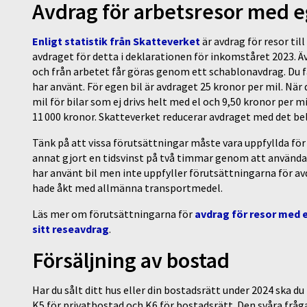
Avdrag för arbetsresor med e
Enligt statistik från Skatteverket
är avdrag för resor til
avdraget för detta i deklarationen för inkomståret 2023. Äv
och från arbetet får göras genom ett schablonavdrag. Du f
har använt. För egen bil är avdraget 25 kronor per mil. När
mil för bilar som ej drivs helt med el och 9,50 kronor per m
11 000 kronor. Skatteverket reducerar avdraget med det b
Tänk på att vissa förutsättningar måste vara uppfyllda för 
annat gjort en tidsvinst på två timmar genom att använda 
har använt bil men inte uppfyller förutsättningarna för avd
hade åkt med allmänna transportmedel.
Läs mer om förutsättningarna för
avdrag för resor med e
sitt reseavdrag
.
Försäljning av bostad
Har du sålt ditt hus eller din bostadsrätt under 2024 ska du
K5 för privatbostad och K6 för bostadsrätt. Den svåra fråga