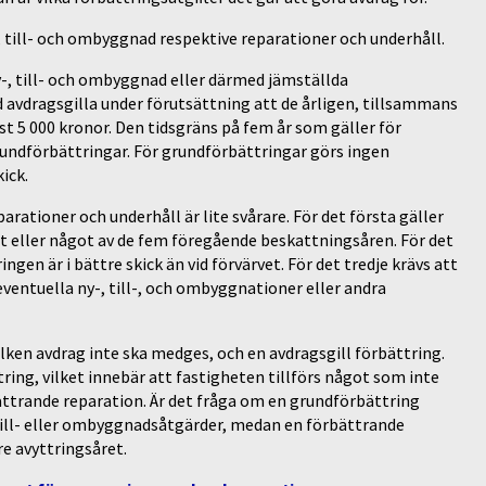
-, till- och ombyggnad respektive reparationer och underhåll.
y-, till- och ombyggnad eller därmed jämställda
id avdragsgilla under förutsättning att de årligen, tillsammans
t 5 000 kronor. Den tidsgräns på fem år som gäller för
rundförbättringar. För grundförbättringar görs ingen
kick.
rationer och underhåll är lite svårare. För det första gäller
ret eller något av de fem föregående beskattningsåren. För det
gen är i bättre skick än vid förvärvet. För det tredje krävs att
entuella ny-, till-, och ombyggnationer eller andra
lken avdrag inte ska medges, och en avdragsgill förbättring.
ing, vilket innebär att fastigheten tillförs något som inte
ättrande reparation. Är det fråga om en grundförbättring
 till- eller ombyggnadsåtgärder, medan en förbättrande
re avyttringsåret.