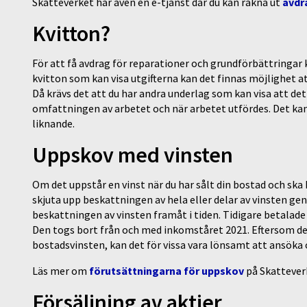
Skatteverket har även en e-tjänst där du kan räkna ut
avdr
Kvitton?
För att få avdrag för reparationer och grundförbättringar kr
kvitton som kan visa utgifterna kan det finnas möjlighet at
Då krävs det att du har andra underlag som kan visa att det
omfattningen av arbetet och när arbetet utfördes. Det kan 
liknande.
Uppskov med vinsten
Om det uppstår en vinst när du har sålt din bostad och ska k
skjuta upp beskattningen av hela eller delar av vinsten g
beskattningen av vinsten framåt i tiden. Tidigare betalad
Den togs bort från och med inkomståret 2021. Eftersom det
bostadsvinsten, kan det för vissa vara lönsamt att ansö
Läs mer om
förutsättningarna för uppskov
på Skatteve
Försäljning av aktier