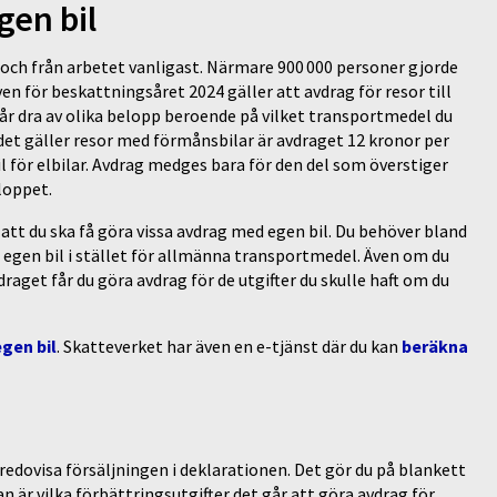
gen bil
l och från arbetet vanligast. Närmare 900 000 personer gjorde
en för beskattningsåret 2024 gäller att avdrag för resor till
år dra av olika belopp beroende på vilket transportmedel du
 det gäller resor med förmånsbilar är avdraget 12 kronor per
il för elbilar. Avdrag medges bara för den del som överstiger
eloppet.
att du ska få göra vissa avdrag med egen bil. Du behöver bland
egen bil i stället för allmänna transportmedel. Även om du
raget får du göra avdrag för de utgifter du skulle haft om du
gen bil
. Skatteverket har även en e-tjänst där du kan
beräkna
 redovisa försäljningen i deklarationen. Det gör du på blankett
n är vilka förbättringsutgifter det går att göra avdrag för.