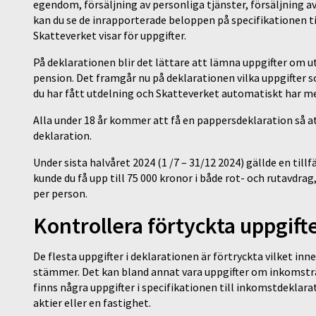
egendom, försäljning av personliga tjänster, försäljning a
kan du se de inrapporterade beloppen på specifikationen ti
Skatteverket visar för uppgifter.
På deklarationen blir det lättare att lämna uppgifter om 
pension. Det framgår nu på deklarationen vilka uppgifter
du har fått utdelning och Skatteverket automatiskt har m
Alla under 18 år kommer att få en pappersdeklaration så 
deklaration.
Under sista halvåret 2024 (1 /7 – 31/12 2024) gällde en till
kunde du få upp till 75 000 kronor i både rot- och rutavdra
per person.
Kontrollera förtyckta uppgift
De flesta uppgifter i deklarationen är förtryckta vilket in
stämmer. Det kan bland annat vara uppgifter om inkomsträn
finns några uppgifter i specifikationen till inkomstdeklara
aktier eller en fastighet.