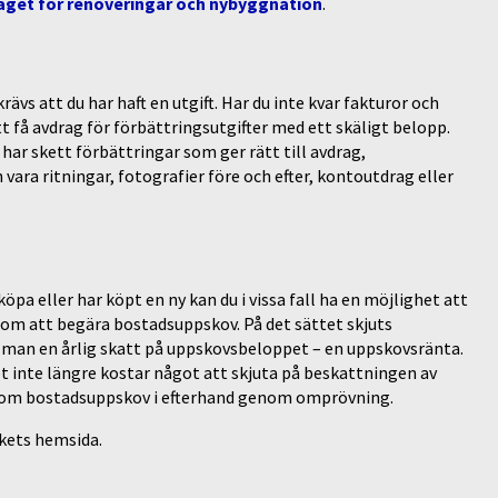
aget för renoveringar och nybyggnation
.
ävs att du har haft en utgift. Har du inte kvar fakturor och
t få avdrag för förbättringsutgifter med ett skäligt belopp.
 har skett förbättringar som ger rätt till avdrag,
vara ritningar, fotografier före och efter, kontoutdrag eller
öpa eller har köpt en ny kan du i vissa fall ha en möjlighet att
enom att begära bostadsuppskov. På det sättet skjuts
e man en årlig skatt på uppskovsbeloppet – en uppskovsränta.
 inte längre kostar något att skjuta på beskattningen av
ka om bostadsuppskov i efterhand genom omprövning.
rkets hemsida.