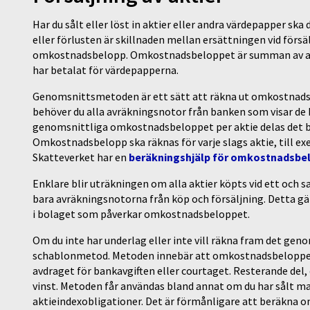
Har du sålt eller löst in aktier eller andra värdepapper ska
eller förlusten är skillnaden mellan ersättningen vid försä
omkostnadsbelopp. Omkostnadsbeloppet är summan av ans
har betalat för värdepapperna.
Genomsnittsmetoden är ett sätt att räkna ut omkostnad
behöver du alla avräkningsnotor från banken som visar de k
genomsnittliga omkostnadsbeloppet per aktie delas det be
Omkostnadsbelopp ska räknas för varje slags aktie, till exe
Skatteverket har en
beräkningshjälp för omkostnadsbe
Enklare blir uträkningen om alla aktier köpts vid ett och sa
bara avräkningsnotorna från köp och försäljning. Detta gäl
i bolaget som påverkar omkostnadsbeloppet.
Om du inte har underlag eller inte vill räkna fram det g
schablonmetod. Metoden innebär att omkostnadsbeloppet be
avdraget för bankavgiften eller courtaget. Resterande del, 
vinst. Metoden får användas bland annat om du har sålt 
aktieindexobligationer. Det är förmånligare att beräkn