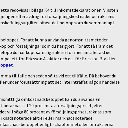
 detta redovisas i bilaga K4 till inkomstdeklarationen. Vinsten
ljningen efter avdrag för försäljningskostnader och aktiens
kaffningsutgifter, oftast det belopp som du sammanlagt
sbeloppet. För att kunna använda genomsnittsmetoden
öp och försäljningar som du har gjort. För att få fram det
lopp du har köpt samtliga aktier för med antalet aktier .
mpel ett för Ericsson A-aktier och ett för Ericsson B-aktier.
loppet
.
mma tillfälle och sedan sålts vid ett tillfälle. Då behöver du
ler under förutsättning att det inte inträffat någon händelse
enomsnittliga omkostnadsbeloppet kan du använda en
räknas till 20 procent av försäljningspriset, efter
det vill säga 80 procent av försäljningspriset, räknas som
marknadsnoterade aktier eller marknadsnoterade
a omkostnadsbeloppet enligt schablonmetoden om aktierna