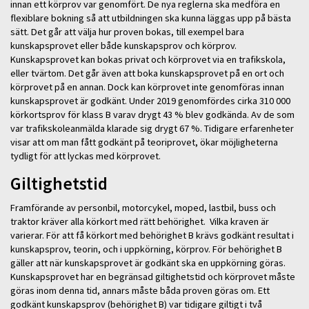
innan ett körprov var genomfört. De nya reglerna ska medföra en
flexiblare bokning så att utbildningen ska kunna läggas upp på bästa
sätt. Det går att välja hur proven bokas, till exempel bara
kunskapsprovet eller både kunskapsprov och körprov.
Kunskapsprovet kan bokas privat och körprovet via en trafikskola,
eller tvärtom. Det går även att boka kunskapsprovet på en ort och
körprovet på en annan. Dock kan körprovet inte genomföras innan
kunskapsprovet är godkänt. Under 2019 genomfördes cirka 310 000
körkortsprov för klass B varav drygt 43 % blev godkända. Av de som
var trafikskoleanmälda klarade sig drygt 67 %. Tidigare erfarenheter
visar att om man fått godkänt på teoriprovet, ökar möjligheterna
tydligt för att lyckas med körprovet.
Giltighetstid
Framförande av personbil, motorcykel, moped, lastbil, buss och
traktor kräver alla körkort med rätt behörighet. Vilka kraven är
varierar. För att få körkort med behörighet B krävs godkänt resultat i
kunskapsprov, teorin, och i uppkörning, körprov. För behörighet B
gäller att när kunskapsprovet är godkänt ska en uppkörning göras.
Kunskapsprovet har en begränsad giltighetstid och körprovet måste
göras inom denna tid, annars måste båda proven göras om. Ett
godkänt kunskapsprov (behörighet B) var tidigare giltigt i två