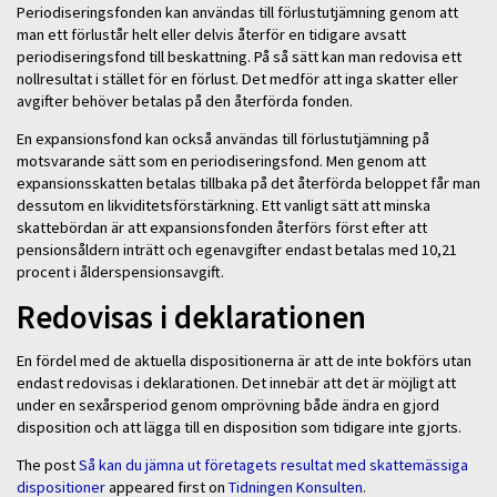
Periodiseringsfonden kan användas till förlustutjämning genom att
man ett förlustår helt eller delvis återför en tidigare avsatt
periodiseringsfond till beskattning. På så sätt kan man redovisa ett
nollresultat i stället för en förlust. Det medför att inga skatter eller
avgifter behöver betalas på den återförda fonden.
En expansionsfond kan också användas till förlustutjämning på
motsvarande sätt som en periodiseringsfond. Men genom att
expansionsskatten betalas tillbaka på det återförda beloppet får man
dessutom en likviditetsförstärkning. Ett vanligt sätt att minska
skattebördan är att expansionsfonden återförs först efter att
pensionsåldern inträtt och egenavgifter endast betalas med 10,21
procent i ålderspensionsavgift.
Redovisas i deklarationen
En fördel med de aktuella dispositionerna är att de inte bokförs utan
endast redovisas i deklarationen. Det innebär att det är möjligt att
under en sexårsperiod genom omprövning både ändra en gjord
disposition och att lägga till en disposition som tidigare inte gjorts.
The post
Så kan du jämna ut företagets resultat med skattemässiga
dispositioner
appeared first on
Tidningen Konsulten
.