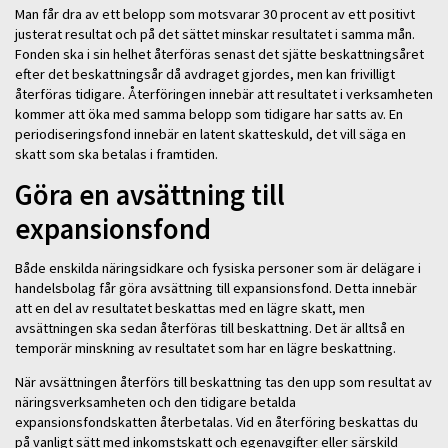
Man får dra av ett belopp som motsvarar 30 procent av ett positivt
justerat resultat och på det sättet minskar resultatet i samma mån.
Fonden ska i sin helhet återföras senast det sjätte beskattningsåret
efter det beskattningsår då avdraget gjordes, men kan frivilligt
återföras tidigare. Återföringen innebär att resultatet i verksamheten
kommer att öka med samma belopp som tidigare har satts av. En
periodiseringsfond innebär en latent skatteskuld, det vill säga en
skatt som ska betalas i framtiden.
Göra en avsättning till
expansionsfond
Både enskilda näringsidkare och fysiska personer som är delägare i
handelsbolag får göra avsättning till expansionsfond. Detta innebär
att en del av resultatet beskattas med en lägre skatt, men
avsättningen ska sedan återföras till beskattning. Det är alltså en
temporär minskning av resultatet som har en lägre beskattning.
När avsättningen återförs till beskattning tas den upp som resultat av
näringsverksamheten och den tidigare betalda
expansionsfondskatten återbetalas. Vid en återföring beskattas du
på vanligt sätt med inkomstskatt och egenavgifter eller särskild