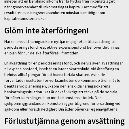
innebär att en beräknad inkomstränta flyttas från inkomstslaget
näringsverksamhet till inkomstslaget kapital. Det medför att
resultatet av näringsverksamheten minskar samtidigt som
kapitalinkomsterna ökar.
Glöm inte återföringen!
När en enskild näringsidkare nyttjar möjligheten till avsättning till
periodiseringsfond respektive expansionsfond behöver det finnas
en plan för hur de ska återföras i framtiden.
En avsättning till en periodiseringsfond, och delvis även avsättningar
till expansionsfond, innebär en latent skatteskuld. Vid återföringen
behövs alltså pengar för att kunna betala skatten. Även de
förväntade resultaten för verksamheten de kommande åren måste
beaktas vid planeringen, liksom den enskilda näringsidkarens
beskattningssituation. Det är också viktigt att tänka på de sociala
förmåner som hänger ihop med inkomstens storlek. Den
sjukpenninggrundande inkomsten ligger till grund för ersättning vid
sjukdom eller föräldraledighet. Din ålder påverkar egenavgifterna.
Förlustutjämna genom avsättning