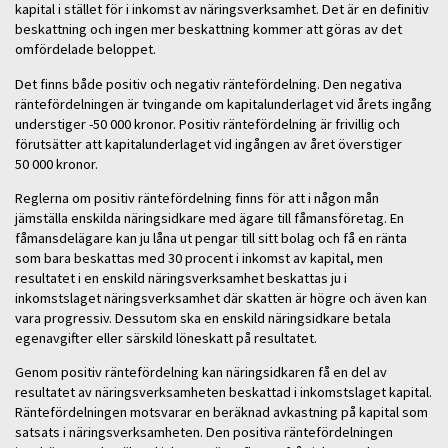
kapital i stället för i inkomst av näringsverksamhet. Det är en definitiv
beskattning och ingen mer beskattning kommer att göras av det
omfördelade beloppet.
Det finns både positiv och negativ räntefördelning. Den negativa
räntefördelningen är tvingande om kapitalunderlaget vid årets ingång
understiger -50 000 kronor. Positiv räntefördelning är frivillig och
förutsätter att kapitalunderlaget vid ingången av året överstiger
50 000 kronor.
Reglerna om positiv räntefördelning finns för att i någon mån
jämställa enskilda näringsidkare med ägare till fåmansföretag. En
fåmansdelägare kan ju låna ut pengar till sitt bolag och få en ränta
som bara beskattas med 30 procent i inkomst av kapital, men
resultatet i en enskild näringsverksamhet beskattas ju i
inkomstslaget näringsverksamhet där skatten är högre och även kan
vara progressiv. Dessutom ska en enskild näringsidkare betala
egenavgifter eller särskild löneskatt på resultatet.
Genom positiv räntefördelning kan näringsidkaren få en del av
resultatet av näringsverksamheten beskattad i inkomstslaget kapital.
Räntefördelningen motsvarar en beräknad avkastning på kapital som
satsats i näringsverksamheten. Den positiva räntefördelningen