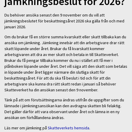
jämkningsbeslut för 2026?
Du behöver ansöka senast den 9 november om du vill att
jämkningsbeslutet för beskattningsåret 2026 ska gälla från och med
januari 2026.
Om du brukar få en större summa kvarskatt eller skatt tillbaka kan du
ansöka om jämkning. Jämkning innebär att din arbetsgivare drar rätt
skatt löpande under året. Brukar du få kvarskatt kommer
arbetsgivaren att dra av mer skatt och betala in till Skatteverket.
Brukar du få pengar tillbaka kommer du nu i stället att få mer i
plånboken löpande under året. Det vill säga att den skatt som betalas
in löpande under året ligger närmare din slutliga skatt för
beskattningsåret. För att du ska få beslut i tid och för att din
arbetsgivare ska kunna dra rätt skatt redan i januari så behöver
Skatteverket ha din ansökan senast den 9 november.
Tänk på att om förutsättningarna ändras utifrån de uppgifter som du
lämnade i jämkningsansökan kan den avdragna skatten bli felaktig.
Det gäller därför att vara observant under året och lämna in en ny
ansökan om förhållandena ändras.
Läs mer om jämkning på
Skatteverkets hemsida
.